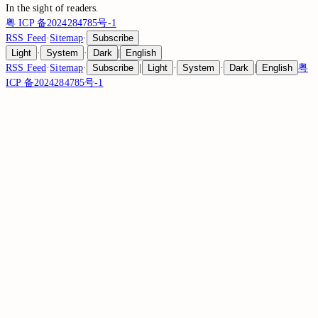
In the sight of
readers.
粤 ICP 备2024284785号-1
RSS Feed
·
Sitemap
·
Subscribe
Light
·
System
·
Dark
|
English
RSS Feed
·
Sitemap
·
Subscribe
|
Light
·
System
·
Dark
|
English
粤
ICP 备2024284785号-1