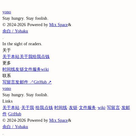
The silent page awaits the waking dawn.
yono
Stay hungry. Stay foolish.
©
2024-2026
Powered by
Mix Space
&
余白 / Yohaku
.
In the sight of
readers.
关于
关于本站
关于我
给我点钱
更多
时间线
友链
文件服务
wiki
联系
写留言
发邮件
↗
GitHub
↗
yono
Stay hungry. Stay foolish.
Links
关于本站
·
关于我
·
给我点钱
·
时间线
·
友链
·
文件服务
·
wiki
·
写留言
·
发邮
件
·
GitHub
©
2024-2026
Powered by
Mix Space
&
余白 / Yohaku
.